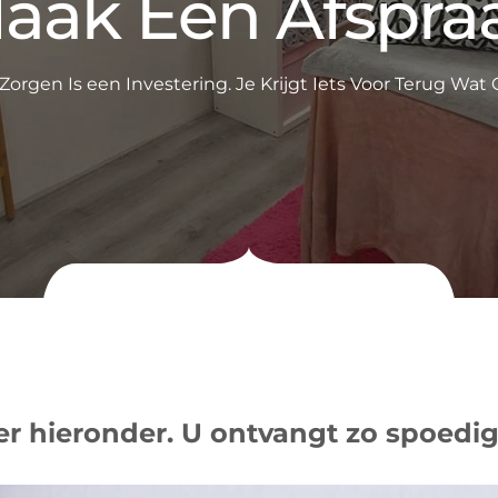
aak Een Afspra
orgen Is een Investering. Je Krijgt Iets Voor Terug Wat On
er hieronder. U ontvangt zo spoedi