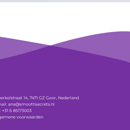
erkolstraat 14, 7471 GZ Goor, Nederland
ail:
ana@smoothsecrets.nl
l: +31 6 85173003
gemene voorwaarden