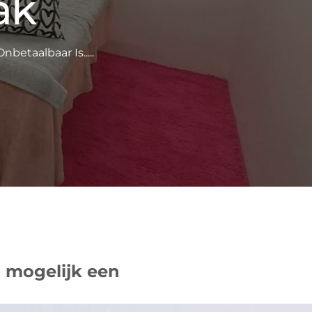
ak
betaalbaar Is.....
g mogelijk een